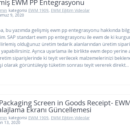
şmiş EWM PP Entegrasyonu
dmin
kategorisi
EWM 1909
,
EWM Eğitim Videolar
mmuz 9, 2020
, bu yazımda gelişmiş ewm pp entegrasyonu hakkında bilg
im. SAP standart ewm pp entegrasyonu ile ewm de ki kurg
lirlemiş olduğunuz üretim tedarik alanlarından üretim sipar
 yapabilirsiniz. Ayrıca uyarlama ile birlikte ewm depo yerine a
üretim siparişlerinde ki teyit verilecek malzemelerinizi bekle
işi olarak görüntüleyip tüketim sonrası teyit vererek direkt…
 Packaging Screen in Goods Receipt- EW
lajlama Ekranı Güncellemesi
dmin
kategorisi
EWM 1909
,
EWM Eğitim Videolar
an 13, 2020