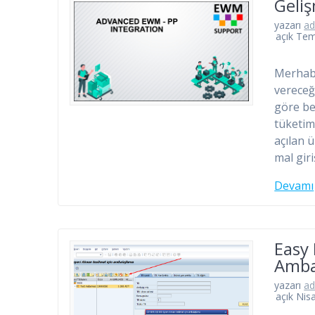
Geli
yazarı
a
açık Te
Merhaba
vereceğ
göre be
tüketim
açılan 
mal gir
Devamı
Easy
Amba
yazarı
a
açık Nis