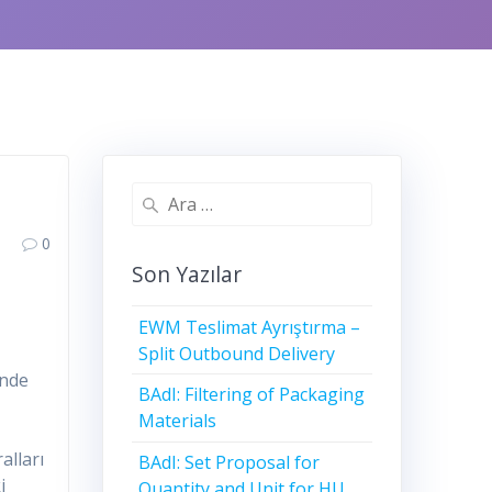
Arama:
0
Son Yazılar
EWM Teslimat Ayrıştırma –
Split Outbound Delivery
inde
BAdI: Filtering of Packaging
Materials
alları
BAdI: Set Proposal for
i
Quantity and Unit for HU