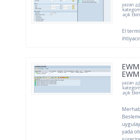
yazarı
a
kategori
açık Eki
El term
ihtiyac
EWM 
EWM 
yazarı
a
kategori
açık Eki
Merhaba
Besleme
uygulay
yada ot
sürecin