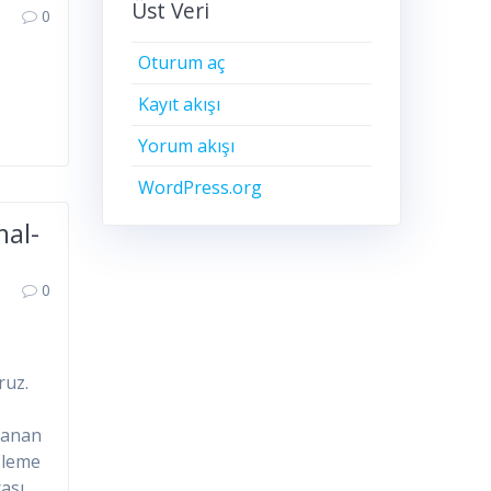
Üst Veri
0
Oturum aç
Kayıt akışı
Yorum akışı
WordPress.org
mal-
0
ruz.
nlanan
sleme
sı ,