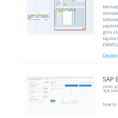
Merhaba
istinad
bahsede
yapılır
göre ot
taşıma 
EWMSUP
Devamı
SAP 
yazarı
a
açık Şub
how to 