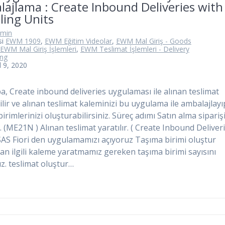
ajlama : Create Inbound Deliveries with
ling Units
dmin
si
EWM 1909
,
EWM Eğitim Videolar
,
EWM Mal Giriş - Goods
EWM Mal Giriş İşlemleri
,
EWM Teslimat İşlemleri - Delivery
ing
l 9, 2020
, Create inbound deliveries uygulaması ile alınan teslimat
ilir ve alınan teslimat kaleminizi bu uygulama ile ambalajlayı
irimlerinizi oluşturabilirsiniz. Süreç adımı Satın alma sipariş
r. (ME21N ) Alınan teslimat yaratılır. ( Create Inbound Deliver
AS Fiori den uygulamamızı açıyoruz Taşıma birimi oluştur
an ilgili kaleme yaratmamız gereken taşıma birimi sayısını
uz. teslimat oluştur…