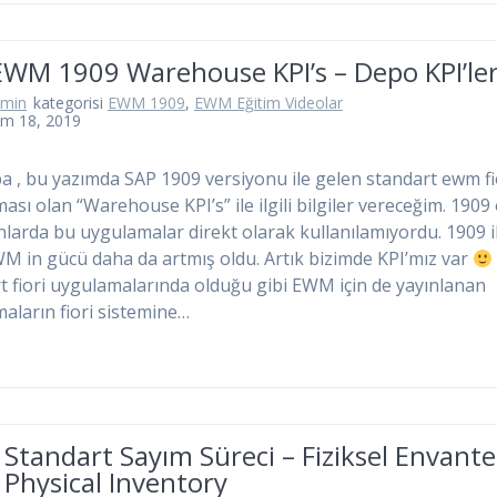
EWM 1909 Warehouse KPI’s – Depo KPI’ler
dmin
kategorisi
EWM 1909
,
EWM Eğitim Videolar
ım 18, 2019
 , bu yazımda SAP 1909 versiyonu ile gelen standart ewm fi
ası olan “Warehouse KPI’s” ile ilgili bilgiler vereceğim. 1909
nlarda bu uygulamalar direkt olarak kullanılamıyordu. 1909 i
WM in gücü daha da artmış oldu. Artık bizimde KPI’mız var
t fiori uygulamalarında olduğu gibi EWM için de yayınlanan
aların fiori sistemine…
tandart Sayım Süreci – Fiziksel Envante
Physical Inventory