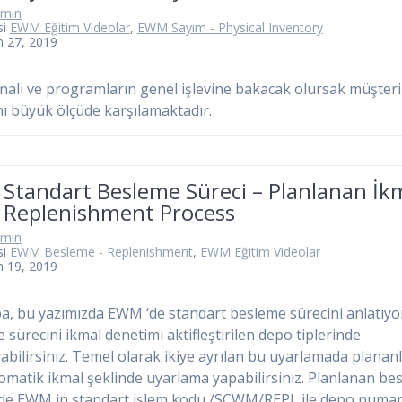
dmin
si
EWM Eğitim Videolar
,
EWM Sayım - Physical Inventory
m 27, 2019
inali ve programların genel işlevine bakacak olursak müşteri
ını büyük ölçüde karşılamaktadır.
Standart Besleme Süreci – Planlanan İk
Replenishment Process
dmin
si
EWM Besleme - Replenishment
,
EWM Eğitim Videolar
m 19, 2019
, bu yazımızda EWM ‘de standart besleme sürecini anlatıyo
 sürecini ikmal denetimi aktifleştirilen depo tiplerinde
abilirsiniz. Temel olarak ikiye ayrılan bu uyarlamada plana
omatik ikmal şeklinde uyarlama yapabilirsiniz. Planlanan be
de EWM in standart işlem kodu /SCWM/REPL ile depo numara