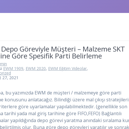
Depo Göreviyle Müşteri – Malzeme SKT
ine Göre Spesifik Parti Belirleme
dmin
si
EWM 1909
,
EWM 2020
,
EWM Eğitim Videolar
,
orized
t 27, 2021
, bu yazımızda EWM de müşteri / malzemeye göre parti
e konusunu anlatacağız. Bilindiği üzere mal çıkışı stratejiler
kriterlere göre uyarlamalar yapılabilmektedir. (genellikle son
a tarihi yada mal giriş tarihine göre FIFO,FEFO) Bağlantılı
alar yapıldığında depo görevi yaratma anındaki sıralama kur
belirtilmiş olur. Buna göre depo görevleri yaratılır ve sonrak