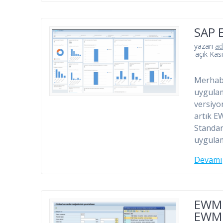
SAP 
yazarı
a
açık Kas
Merhaba
uygulam
versiyo
artık E
Standar
uygulam
Devamı
EWM S
EWM 