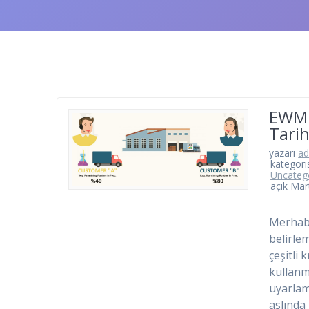
EWM 
Tarih
yazarı
a
kategori
Uncateg
açık Mar
Merhaba
belirlem
çeşitli 
kullanm
uyarlam
aslında 