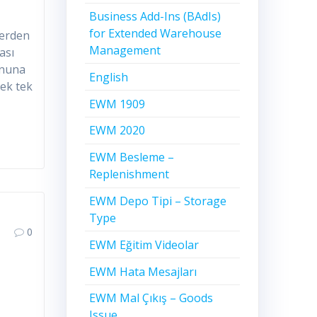
Business Add-Ins (BAdIs)
for Extended Warehouse
lerden
Management
ası
onuna
English
ek tek
EWM 1909
EWM 2020
EWM Besleme –
Replenishment
EWM Depo Tipi – Storage
Type
0
EWM Eğitim Videolar
EWM Hata Mesajları
EWM Mal Çıkış – Goods
Issue