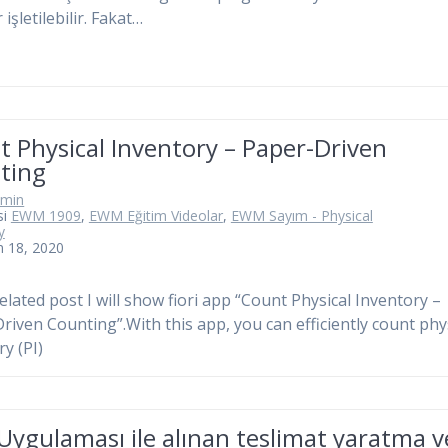
 işletilebilir. Fakat…
 Physical Inventory – Paper-Driven
ting
dmin
si
EWM 1909
,
EWM Eğitim Videolar
,
EWM Sayım - Physical
y
m 18, 2020
related post I will show fiori app “Count Physical Inventory –
riven Counting”.With this app, you can efficiently count phy
y (PI)
 Uygulaması ile alınan teslimat yaratma v