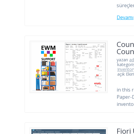
süreçler
Devamı
Count
Coun
yazarı
a
kategori
Inventor
açık Eki
in this 
Paper-D
inventor
Fiori