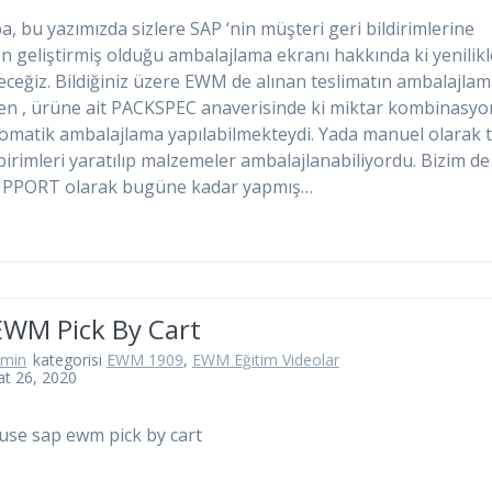
, bu yazımızda sizlere SAP ‘nin müşteri geri bildirimlerine
en geliştirmiş olduğu ambalajlama ekranı hakkında ki yenilik
ceğiz. Bildiğiniz üzere EWM de alınan teslimatın ambalajlam
ken , ürüne ait PACKSPEC anaverisinde ki miktar kombinasy
omatik ambalajlama yapılabilmekteydi. Yada manuel olarak t
birimleri yaratılıp malzemeler ambalajlanabiliyordu. Bizim de
PORT olarak bugüne kadar yapmış…
EWM Pick By Cart
dmin
kategorisi
EWM 1909
,
EWM Eğitim Videolar
at 26, 2020
use sap ewm pick by cart