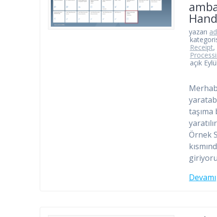
ambal
Hand
yazarı
a
kategori
Receipt
,
Process
açık Eylü
Merhaba
yaratab
taşıma b
yaratılı
Örnek S
kısmınd
giriyor
Devamı