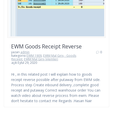
EWM Goods Receipt Reverse
yazarı
admin
0
kategorisi
EWM 1909
,
EWM Mal Giriş - Goods
Receipt
,
EWM Mal Giriş İşlemleri
açık Eylül 29, 2020
Hi , in this related post I will explain how to goods
receipt reverse possible after putaway from EWM side.
Process step Create inbound delivery ,complete good
receipt and putaway Correct warehouse order You can
watch video about reverse process from ewm. Please
don’t hesitate to contact me Regards .Hasan Nair