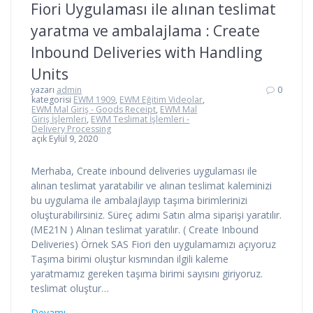
Fiori Uygulaması ile alınan teslimat
yaratma ve ambalajlama : Create
Inbound Deliveries with Handling
Units
yazarı
admin
0
kategorisi
EWM 1909
,
EWM Eğitim Videolar
,
EWM Mal Giriş - Goods Receipt
,
EWM Mal
Giriş İşlemleri
,
EWM Teslimat İşlemleri -
Delivery Processing
açık Eylül 9, 2020
Merhaba, Create inbound deliveries uygulaması ile
alınan teslimat yaratabilir ve alınan teslimat kaleminizi
bu uygulama ile ambalajlayıp taşıma birimlerinizi
oluşturabilirsiniz. Süreç adımı Satın alma siparişi yaratılır.
(ME21N ) Alınan teslimat yaratılır. ( Create Inbound
Deliveries) Örnek SAS Fiori den uygulamamızı açıyoruz
Taşıma birimi oluştur kısmından ilgili kaleme
yaratmamız gereken taşıma birimi sayısını giriyoruz.
teslimat oluştur…
Devamı