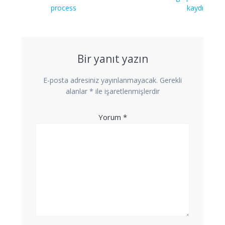
gezinmesi
yazı:
yazı:
process
kaydı
Bir yanıt yazın
E-posta adresiniz yayınlanmayacak.
Gerekli
alanlar
*
ile işaretlenmişlerdir
Yorum
*