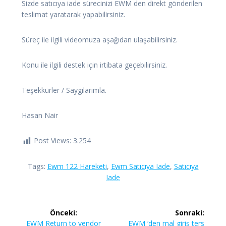
Sizde satıcıya iade sürecinizi EWM den direkt gönderilen
teslimat yaratarak yapabilirsiniz.
Süreç ile ilgili videomuza aşağıdan ulaşabilirsiniz.
Konu ile ilgili destek için irtibata geçebilirsiniz.
Teşekkürler / Saygılarımla.
Hasan Nair
Post Views:
3.254
Tags:
Ewm 122 Hareketi
,
Ewm Satıcıya Iade
,
Satıcıya
Iade
Yazı
Önceki:
Sonraki:
Önceki
Sonraki
EWM Return to vendor
EWM ‘den mal giriş ters