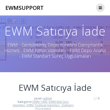
Skip
EWMSUPPORT
to
content
EWM Satıcıya İade
EWM - Genişletilmiş Depo Yönetimi Danışmanlık
Hizmeti - EWM Eğitim Videoları - EWM Depo Analizi
- EWM Standart Süreç Uygulamaları
EWM Satıcıya İade
yazarı
admin
0
kategorisi
EWM 1909
,
EWM Mal Giriş
İşlemleri
,
EWM Teslimat İşlemleri - Delivery
Processing