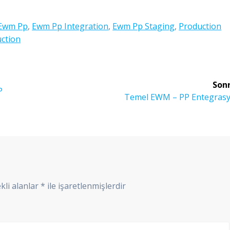
Ewm Pp
,
Ewm Pp Integration
,
Ewm Pp Staging
,
Production
ction
Sonr
P
Sonraki
Temel EWM – PP Entegras
yazı:
kli alanlar
*
ile işaretlenmişlerdir