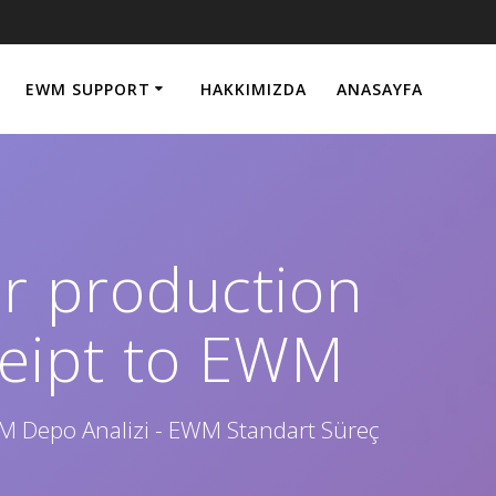
EWM SUPPORT
HAKKIMIZDA
ANASAYFA
or production
ceipt to EWM
WM Depo Analizi - EWM Standart Süreç