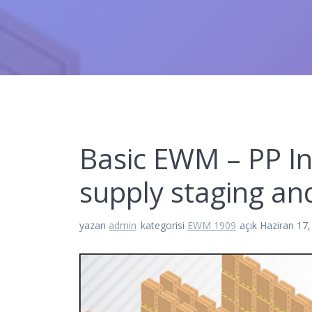
Basic EWM – PP In
supply staging an
yazarı
admin
kategorisi
EWM 1909
açık Haziran 17