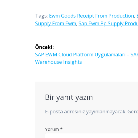
Tags:
Ewm Goods Receipt From Production
,
Supply From Ewm
,
Sap Ewm Pp Supply Produ
Yazı
Önceki:
gezinmesi
Önceki
SAP EWM Cloud Platform Uygulamaları – SA
yazı:
Warehouse Insights
Bir yanıt yazın
E-posta adresiniz yayınlanmayacak.
Gere
Yorum
*