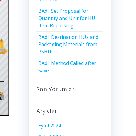
BAdI: Set Proposal for
Quantity and Unit for HU
Item Repacking
BAdI: Destination HUs and
Packaging Materials from
PSHUs
BAdI: Method Called after
Save
Son Yorumlar
Arşivler
Eylül 2024