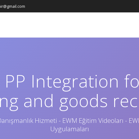
ir@gmail.com
PP Integration f
ing and goods re
anışmanlık Hizmeti - EWM Eğitim Videoları - E
Uygulamaları