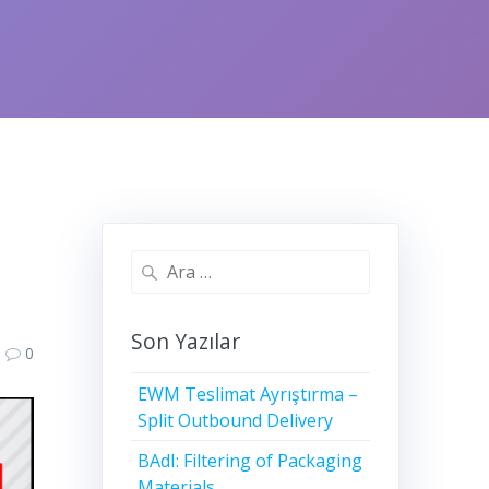
n
Arama:
Son Yazılar
0
EWM Teslimat Ayrıştırma –
Split Outbound Delivery
BAdI: Filtering of Packaging
Materials