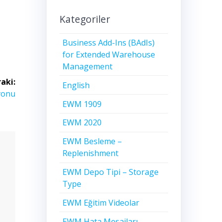
Kategoriler
Business Add-Ins (BAdIs)
for Extended Warehouse
Management
aki:
English
yonu
EWM 1909
EWM 2020
EWM Besleme –
Replenishment
EWM Depo Tipi – Storage
Type
EWM Eğitim Videolar
EWM Hata Mesajları