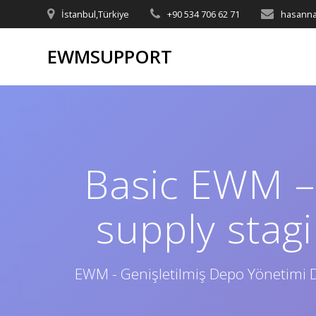
Skip
İstanbul,Türkiye
+90 534 706 62 71
hasanna
to
content
EWMSUPPORT
Basic EWM – 
supply stag
EWM - Genişletilmiş Depo Yönetimi D