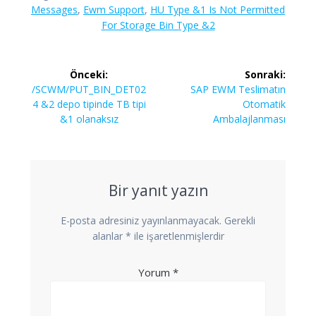
Messages
,
Ewm Support
,
HU Type &1 Is Not Permitted
For Storage Bin Type &2
Yazı
Önceki:
Sonraki:
gezinmesi
Önceki
Sonraki
/SCWM/PUT_BIN_DET02
SAP EWM Teslimatın
yazı:
yazı:
4 &2 depo tipinde TB tipi
Otomatik
&1 olanaksız
Ambalajlanması
Bir yanıt yazın
E-posta adresiniz yayınlanmayacak.
Gerekli
alanlar
*
ile işaretlenmişlerdir
Yorum
*