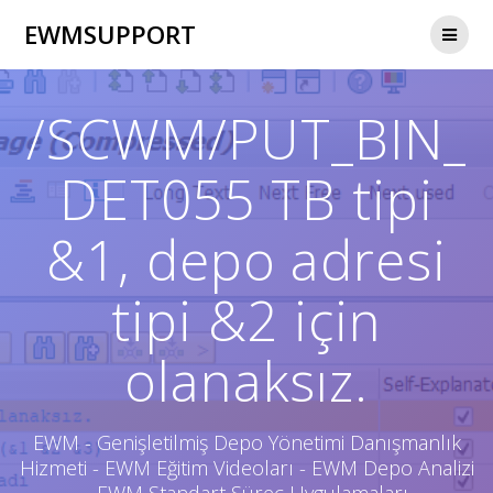
Skip
EWMSUPPORT
to
content
/SCWM/PUT_BIN_
DET055 TB tipi
&1, depo adresi
tipi &2 için
olanaksız.
EWM - Genişletilmiş Depo Yönetimi Danışmanlık
Hizmeti - EWM Eğitim Videoları - EWM Depo Analizi