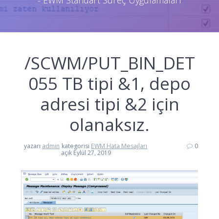
- EWM Standart Süreç Uygulamaları
/SCWM/PUT_BIN_DET
055 TB tipi &1, depo
adresi tipi &2 için
olanaksız.
yazarı
admin
kategorisi
EWM Hata Mesajları
0
açık Eylül 27, 2019