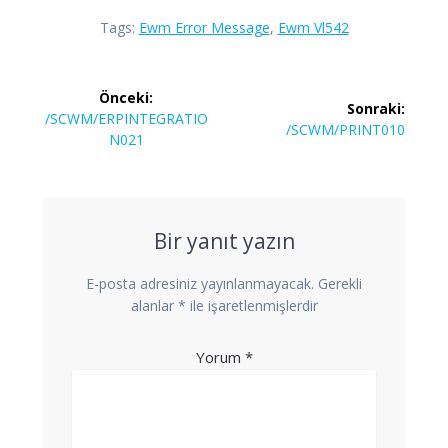
Tags:
Ewm Error Message
,
Ewm Vl542
Yazı
Önceki:
Sonraki:
gezinmesi
Önceki
/SCWM/ERPINTEGRATIO
Sonraki
/SCWM/PRINT010
yazı:
N021
yazı:
Bir yanıt yazın
E-posta adresiniz yayınlanmayacak.
Gerekli
alanlar
*
ile işaretlenmişlerdir
Yorum
*