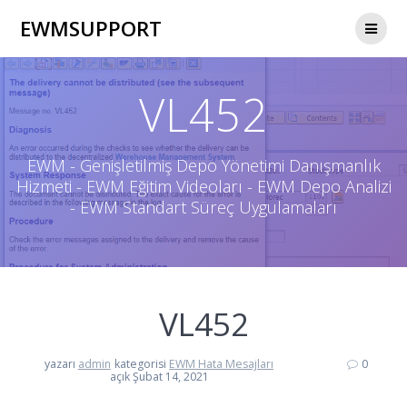
Skip
EWMSUPPORT
to
content
VL452
EWM - Genişletilmiş Depo Yönetimi Danışmanlık
Hizmeti - EWM Eğitim Videoları - EWM Depo Analizi
- EWM Standart Süreç Uygulamaları
VL452
yazarı
admin
kategorisi
EWM Hata Mesajları
0
açık Şubat 14, 2021