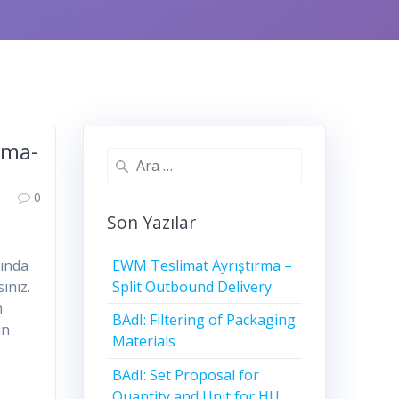
ama-
Arama:
0
Son Yazılar
EWM Teslimat Ayrıştırma –
zında
Split Outbound Delivery
ınız.
n
BAdI: Filtering of Packaging
in
Materials
BAdI: Set Proposal for
Quantity and Unit for HU