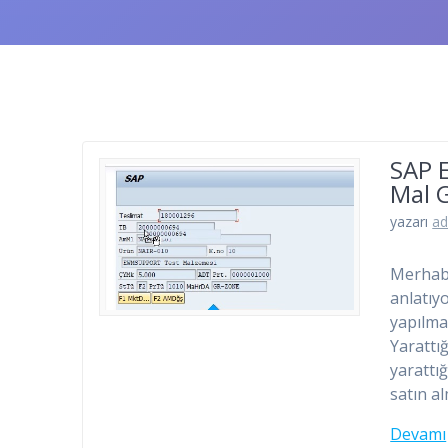
SAP 
Mal G
yazarı
a
Merhaba
anlatıy
yapılma
Yarattığ
yarattığ
satın a
Devamı