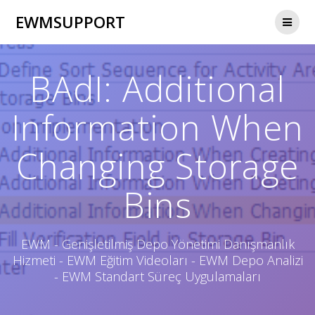
Skip
EWMSUPPORT
to
content
BAdI: Additional
Information When
Changing Storage
Bins
EWM - Genişletilmiş Depo Yönetimi Danışmanlık
Hizmeti - EWM Eğitim Videoları - EWM Depo Analizi
- EWM Standart Süreç Uygulamaları