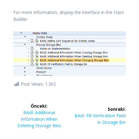
For more information, display the interface in the Class
Builder
Post Views:
1.302
Yazı
Önceki:
Sonraki:
gezinmesi
Önceki
BAdI: Additional
Sonraki
BAdI: Fill Verification Field
yazı:
Information When
yazı:
in Storage Bin
Deleting Storage Bins