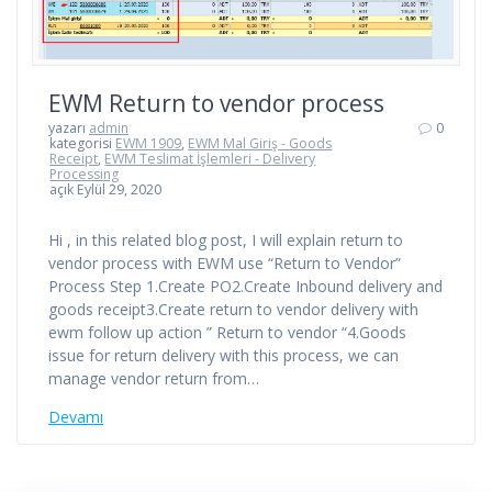
EWM Return to vendor process
yazarı
admin
0
kategorisi
EWM 1909
,
EWM Mal Giriş - Goods
Receipt
,
EWM Teslimat İşlemleri - Delivery
Processing
açık Eylül 29, 2020
Hi , in this related blog post, I will explain return to
vendor process with EWM use “Return to Vendor”
Process Step 1.Create PO2.Create Inbound delivery and
goods receipt3.Create return to vendor delivery with
ewm follow up action ” Return to vendor “4.Goods
issue for return delivery with this process, we can
manage vendor return from…
Devamı