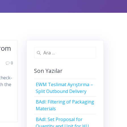
from
Arama:
0
Son Yazılar
check-
EWM Teslimat Ayrıştırma –
th the
Split Outbound Delivery
BAdI: Filtering of Packaging
Materials
BAdI: Set Proposal for
Quantity and Unit for HU