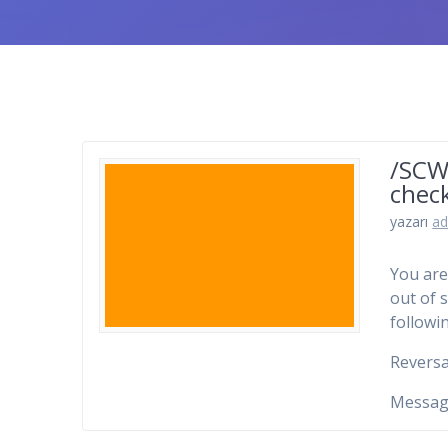
/SCW
chec
yazarı
a
You are
out of 
followi
Reversa
Messag