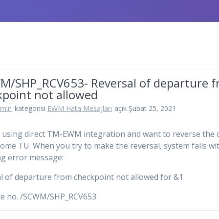
M/SHP_RCV653- Reversal of departure 
kpoint not allowed
dmin
kategorisi
EWM Hata Mesajları
açık Şubat 25, 2021
 using direct TM-EWM integration and want to reverse the 
some TU. When you try to make the reversal, system fails wi
ng error message:
l of departure from checkpoint not allowed for &1
e no. /SCWM/SHP_RCV653