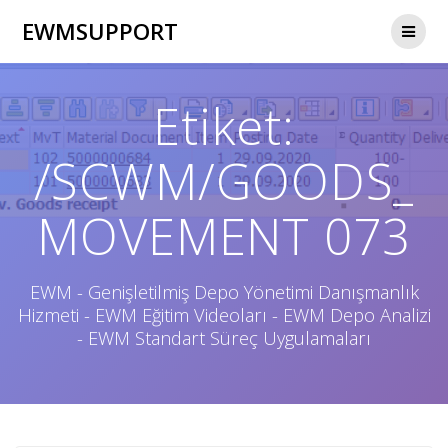
Skip
EWMSUPPORT
to
content
Etiket:
/SCWM/GOODS_
MOVEMENT 073
EWM - Genişletilmiş Depo Yönetimi Danışmanlık
Hizmeti - EWM Eğitim Videoları - EWM Depo Analizi
- EWM Standart Süreç Uygulamaları