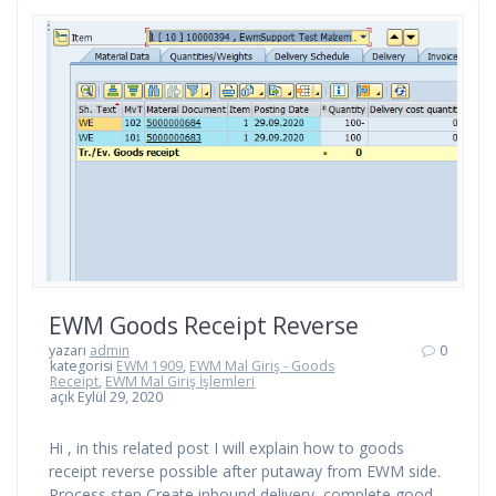
EWM Goods Receipt Reverse
yazarı
admin
0
kategorisi
EWM 1909
,
EWM Mal Giriş - Goods
Receipt
,
EWM Mal Giriş İşlemleri
açık Eylül 29, 2020
Hi , in this related post I will explain how to goods
receipt reverse possible after putaway from EWM side.
Process step Create inbound delivery ,complete good