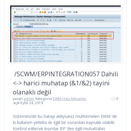
/SCWM/ERPINTEGRATION057 Dahili
<-> harici muhatap (&1/&2) tayini
olanaklı değil
yazarı
admin
kategorisi
EWM Hata Mesajları
0
açık Eylül 24, 2019
Sisteminizde bu hatayı aldıysanız muhtemelen EWM ‘de
ki kullanım yetkilisi ile ilgili bir sorundan kaynaklı olabilir.
Kontrol edilecek kısımlar BP ‘den ilgili muhattabın