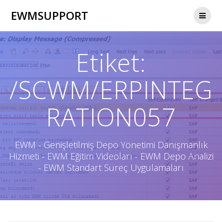
Skip
EWMSUPPORT
to
content
Etiket:
/SCWM/ERPINTEG
RATION057
EWM - Genişletilmiş Depo Yönetimi Danışmanlık
Hizmeti - EWM Eğitim Videoları - EWM Depo Analizi
- EWM Standart Süreç Uygulamaları