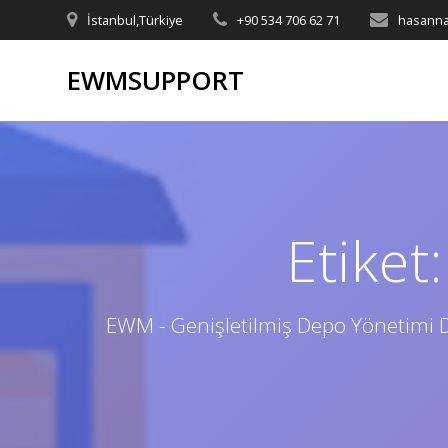
Skip
İstanbul,Türkiye
+90 534 706 62 71
hasanna
to
content
EWMSUPPORT
Etiket
EWM - Genişletilmiş Depo Yönetimi D