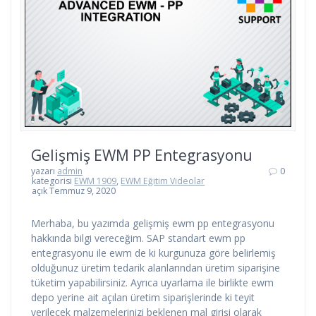
Gelişmiş EWM PP Entegrasyonu
yazarı
admin
0
kategorisi
EWM 1909
,
EWM Eğitim Videolar
açık Temmuz 9, 2020
Merhaba, bu yazımda gelişmiş ewm pp entegrasyonu
hakkında bilgi vereceğim. SAP standart ewm pp
entegrasyonu ile ewm de ki kurgunuza göre belirlemiş
olduğunuz üretim tedarik alanlarından üretim siparişine
tüketim yapabilirsiniz. Ayrıca uyarlama ile birlikte ewm
depo yerine ait açılan üretim siparişlerinde ki teyit
verilecek malzemelerinizi beklenen mal girişi olarak