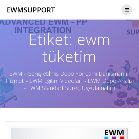
Skip
EWMSUPPORT
to
content
Etiket:
ewm
tüketim
EWM - Genişletilmiş Depo Yönetimi Danışmanlık
Hizmeti - EWM Eğitim Videoları - EWM Depo Analizi
- EWM Standart Süreç Uygulamaları