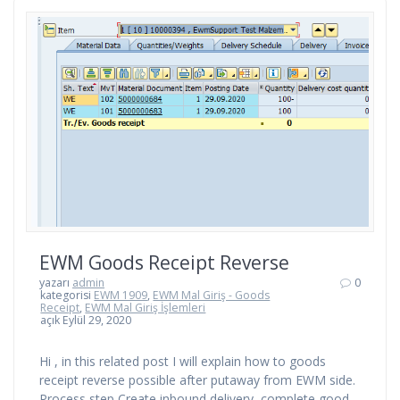
EWM Goods Receipt Reverse
yazarı
admin
0
kategorisi
EWM 1909
,
EWM Mal Giriş - Goods
Receipt
,
EWM Mal Giriş İşlemleri
açık Eylül 29, 2020
Hi , in this related post I will explain how to goods
receipt reverse possible after putaway from EWM side.
Process step Create inbound delivery ,complete good