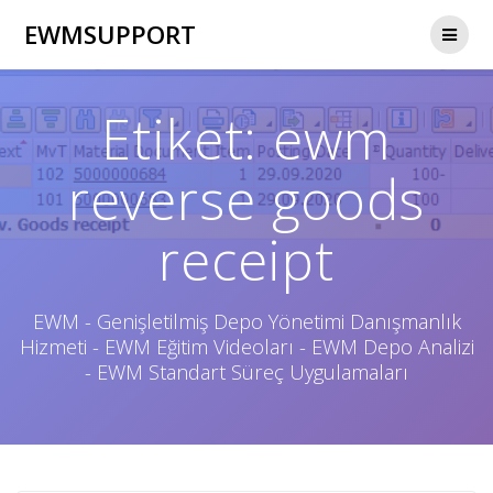
Skip
EWMSUPPORT
to
content
Etiket:
ewm
reverse goods
receipt
EWM - Genişletilmiş Depo Yönetimi Danışmanlık
Hizmeti - EWM Eğitim Videoları - EWM Depo Analizi
- EWM Standart Süreç Uygulamaları